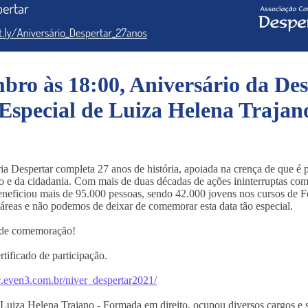
mbro às 18:00, Aniversário da De
 Especial de Luiza Helena Trajan
 Despertar completa 27 anos de história, apoiada na crença de que é po
e da cidadania. Com mais de duas décadas de ações ininterruptas com 
beneficiou mais de 95.000 pessoas, sendo 42.000 jovens nos cursos de 
 áreas e não podemos de deixar de comemorar esta data tão especial.
e de comemoração!
tificado de participação.
.even3.com.br/niver_despertar2021/
uiza Helena Trajano - Formada em direito, ocupou diversos cargos e 